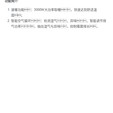
功能简介
速暖功能：3000W大功率取暖，快速达到舒适温
度；
智能空气循环：检测湿气、异味，智能调节排
气功率，抽出湿气与异味，抑制霉菌增长，