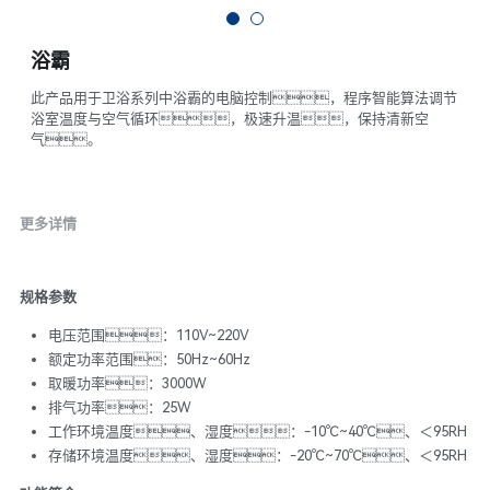
浴霸
此产品用于卫浴系列中浴霸的电脑控制，程序智能算法调节
浴室温度与空气循环，极速升温，保持清新空
气。
更多详情
规格参数
电压范围：110V~220V
额定功率范围：50Hz~60Hz
取暖功率：3000W
排气功率：25W
工作环境温度、湿度：-10℃~40℃、＜95RH
存储环境温度、湿度：-20℃~70℃、＜95RH